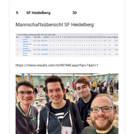
9.
SF Heidelberg
30
Mannschaftsübersicht SF Heidelberg:
https://chess-results.com/tnr907445.aspx?lan=1&art=1