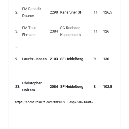
FM Benedikt
2.
2298
Karlsruher SF
11
126,5
Dauner
FM Thilo
SG Rochade
3.
2384
11
126
Ehmann
Kuppenheim
…
9.
Lauritz Jansen
2103
SF Heidelberg
9
130
…
Christopher
23.
2084
SF Heidelberg
8
102,5
Holzem
https://chess-results.com/tnr906911.aspx?lan=1&art=1