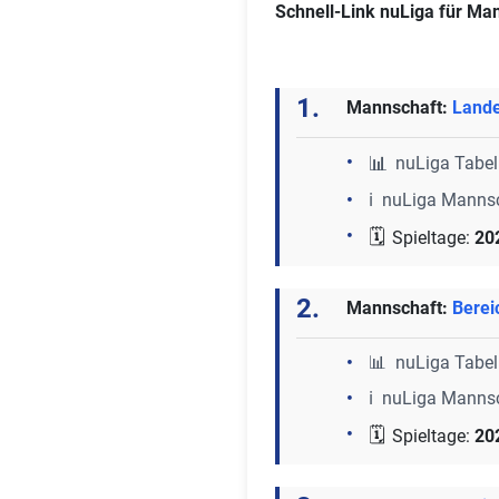
Schnell-Link nuLiga für Ma
1.
Mannschaft:
Lande
📊
nuLiga Tabel
ℹ️ nuLiga Manns
🗓️
Spieltage:
20
2.
Mannschaft:
Berei
📊 nuLiga Tabel
ℹ️ nuLiga Manns
🗓️
Spieltage:
20