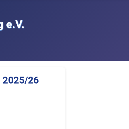
 e.V.
k 2025/26