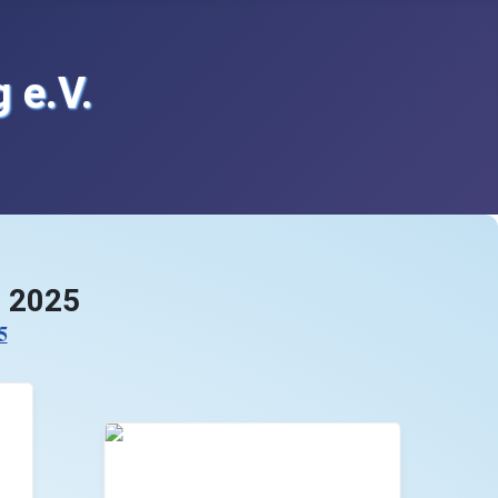
 e.V.
n 2025
5