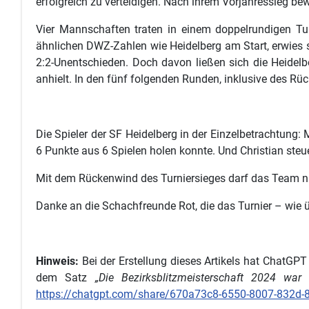
erfolgreich zu verteidigen. Nach ihrem Vorjahressieg be
Vier Mannschaften traten in einem doppelrundigen Turn
ähnlichen DWZ-Zahlen wie Heidelberg am Start, erwies 
2:2-Unentschieden. Doch davon ließen sich die Heidelb
anhielt. In den fünf folgenden Runden, inklusive des Rü
Die Spieler der SF Heidelberg in der Einzelbetrachtung
6 Punkte aus 6 Spielen holen konnte. Und Christian steu
Mit dem Rückenwind des Turniersieges darf das Team n
Danke an die Schachfreunde Rot, die das Turnier – wie 
Hinweis:
Bei der Erstellung dieses Artikels hat ChatGPT 
dem Satz
„Die Bezirksblitzmeisterschaft 2024 wa
https://chatgpt.com/share/670a73c8-6550-8007-832d-