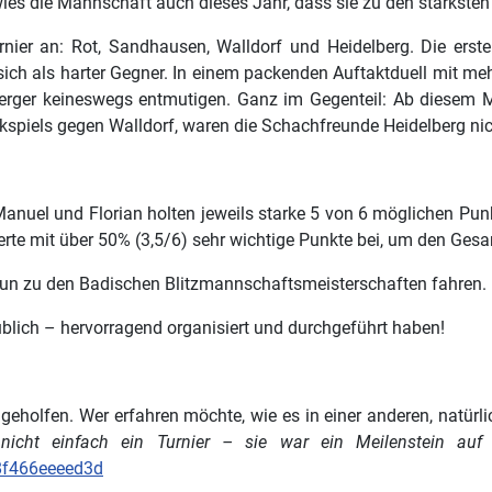
wies die Mannschaft auch dieses Jahr, dass sie zu den stärksten
ier an: Rot, Sandhausen, Walldorf und Heidelberg. Die erste 
sich als harter Gegner. In einem packenden Auftaktduell mit me
erger keineswegs entmutigen. Ganz im Gegenteil: Ab diesem M
ckspiels gegen Walldorf, waren die Schachfreunde Heidelberg ni
: Manuel und Florian holten jeweils starke 5 von 6 möglichen P
erte mit über 50% (3,5/6) sehr wichtige Punkte bei, um den Ges
un zu den Badischen Blitzmannschaftsmeisterschaften fahren.
üblich – hervorragend organisiert und durchgeführt haben!
geholfen. Wer erfahren möchte, wie es in einer anderen, natürli
r nicht einfach ein Turnier – sie war ein Meilenstein au
8f466eeeed3d