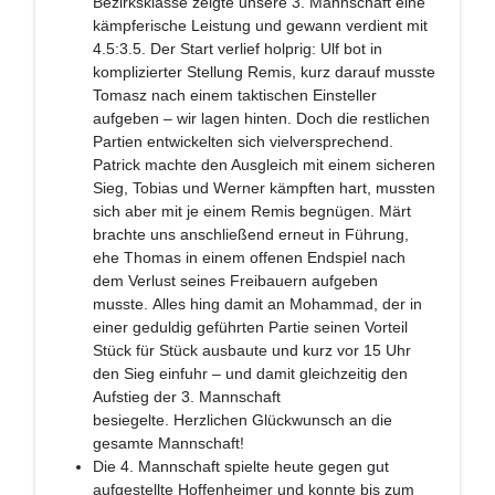
Bezirksklasse zeigte unsere 3. Mannschaft eine
kämpferische Leistung und gewann verdient mit
4.5:3.5. Der Start verlief holprig: Ulf bot in
komplizierter Stellung Remis, kurz darauf musste
Tomasz nach einem taktischen Einsteller
aufgeben – wir lagen hinten. Doch die restlichen
Partien entwickelten sich vielversprechend.
Patrick machte den Ausgleich mit einem sicheren
Sieg, Tobias und Werner kämpften hart, mussten
sich aber mit je einem Remis begnügen. Märt
brachte uns anschließend erneut in Führung,
ehe Thomas in einem offenen Endspiel nach
dem Verlust seines Freibauern aufgeben
musste. Alles hing damit an Mohammad, der in
einer geduldig geführten Partie seinen Vorteil
Stück für Stück ausbaute und kurz vor 15 Uhr
den Sieg einfuhr – und damit gleichzeitig den
Aufstieg der 3. Mannschaft
besiegelte. Herzlichen Glückwunsch an die
gesamte Mannschaft!
Die 4. Mannschaft spielte heute gegen gut
aufgestellte Hoffenheimer und konnte bis zum